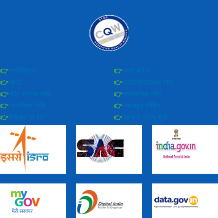
प्रतिक्रिया
हमारे बारे में
संपर्क
प्रतिलिप्यधिकार नीति
डेटा अभिगम नीति
हाइपरलिंक नीति
गोपनीयता नीति
वेबसाइट नीतियां
निबंधन एवं शर्तें
सामान्य प्रश्न सूची