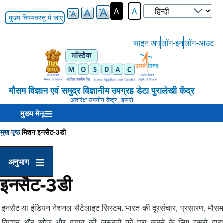
Select
A
A
your
मुख्य विषयवस्तु में जाएं
language
साइन अप
लॉग-इन
लॉग-आउट
User-
Login-
Menu
मौसम विज्ञान एवं समुद्र विज्ञानीय उपग्रह डेटा पुरालेखी केंद्र
अंतरिक्ष उपयोग केंद्र, इसरो
मुख्य मेनू
मुख पृष्ठ
मिशन
इनसैट-3डी
Breadcrumb
अनुभाग
इनसैट-3डी
इनसैट या इंडियन नेशनल सैटेलाइट सिस्टम, भारत की दूरसंचार, प्रसारण, मौसम
विज्ञान और खोज और बचाव की जरूरतों को पूरा करने के लिए इसरो द्वारा