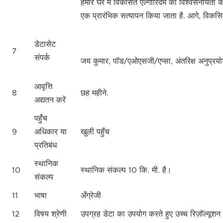
हमारे घर में विकसित एल्गोरिदम की विश्वसनीयता का 
एक प्रारंभिक सत्यापन किया जाता है. आगे, विक
डेटासेट
7
संपर्क
जय कुमार, पॉड/एओएसजी/एप्सा, अंतरिक्ष अनुप्
आवृत्ति
8
छह महीने.
अद्यतन करें
पहुँच
9
अधिकार या
खुली पहुँच
प्रतिबंध
स्थानिक
10
स्थानिक संकल्प 10 कि. मी. है।
संकल्प
11
भाषा
अँग्रेजी
12
विषय श्रेणी
उपग्रह डेटा का उपयोग करते हुए उच्च रिज़ॉल्यूशन