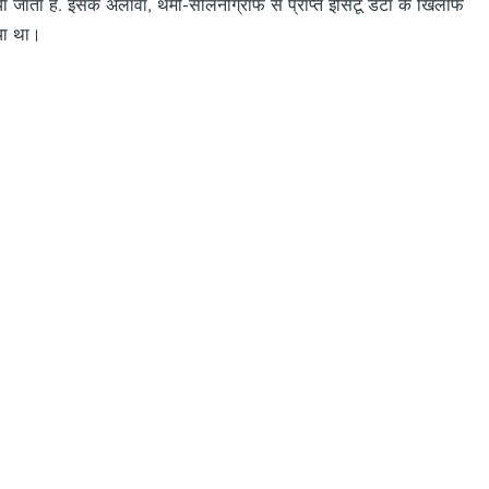
ा जाता है. इसके अलावा, थर्मो-सैलिनोग्राफ से प्राप्त इंसिटू डेटा के खिलाफ
या था।