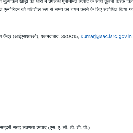
मूल्यांकन खाड़ी की धारा में उपलब्ध पुनर्निर्मित उत्पाद के साथ तुलना करके किय
सित एल्गोरिदम को गतिशील रूप से समय का चयन करने के लिए संशोधित किया ग
रयोग केंद्र (आईएसआरओ), अहमदाबाद, 380015,
kumarj@sac.isro.gov.in
 समुद्री सतह लवणता उत्पाद (एस. ए. सी.-टी. डी. पी.)।