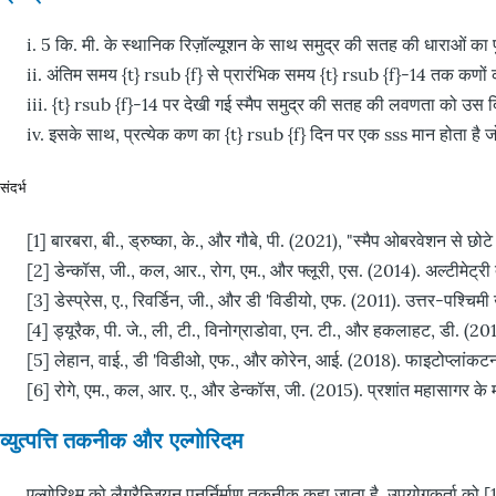
i. 5 कि. मी. के स्थानिक रिज़ॉल्यूशन के साथ समुद्र की सतह की धाराओं का पु
ii. अंतिम समय {t} rsub {f} से प्रारंभिक समय {t} rsub {f}-14 तक कणों का
iii. {t} rsub {f}-14 पर देखी गई स्मैप समुद्र की सतह की लवणता को उस दिन
iv. इसके साथ, प्रत्येक कण का {t} rsub {f} दिन पर एक sss मान होता है
संदर्भ
[1] बारबरा, बी., ड्रुष्का, के., और गौबे, पी. (2021), "स्मैप ओबरवेशन से 
[2] डेन्कॉस, जी., कल, आर., रोग, एम., और फ्लूरी, एस. (2014). अल्टीमेट्री द्
[3] डेस्प्रेस, ए., रिवर्डिन, जी., और डी 'विडीयो, एफ. (2011). उत्तर-पश्चि
[4] ड्यूरैक, पी. जे., ली, टी., विनोग्राडोवा, एन. टी., और हकलाहट, डी.
[5] लेहान, वाई., डी 'विडीओ, एफ., और कोरेन, आई. (2018). फाइटोप्लांकटन ग
[6] रोगे, एम., कल, आर. ए., और डेन्कॉस, जी. (2015). प्रशांत महासागर के मह
व्युत्पत्ति तकनीक और एल्गोरिदम
एल्गोरिथ्म को लैग्रैन्जियन पुनर्निर्माण तकनीक कहा जाता है. उपयोगकर्ता क