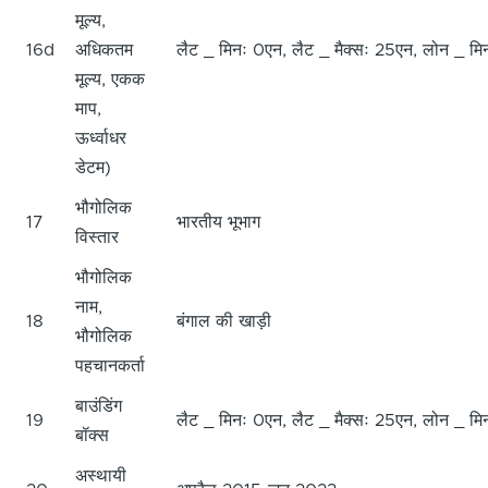
मूल्य,
16d
अधिकतम
लैट _ मिनः 0एन, लैट _ मैक्सः 25एन, लोन _ मि
मूल्य, एकक
माप,
ऊर्ध्वाधर
डेटम)
भौगोलिक
17
भारतीय भूभाग
विस्तार
भौगोलिक
नाम,
18
बंगाल की खाड़ी
भौगोलिक
पहचानकर्ता
बाउंडिंग
19
लैट _ मिनः 0एन, लैट _ मैक्सः 25एन, लोन _ मि
बॉक्स
अस्थायी