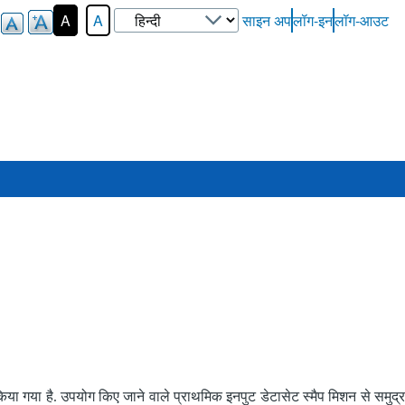
Select
A
A
साइन अप
लॉग-इन
लॉग-आउट
User-
your
Login-
language
Menu
या गया है. उपयोग किए जाने वाले प्राथमिक इनपुट डेटासेट स्मैप मिशन से समुद्र