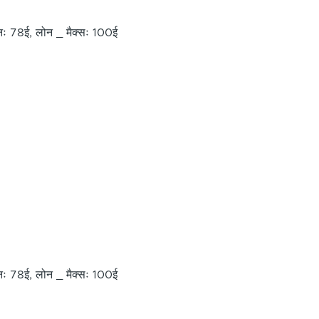
नः 78ई, लोन _ मैक्सः 100ई
नः 78ई, लोन _ मैक्सः 100ई