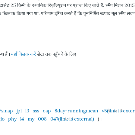
ासेट 25 किमी के स्थानिक रिज़ॉल्यूशन पर प्राप्त किए जाते हैं. स्मैप मिशन 2015 
 के खिलाफ किया गया था. परिणाम इंगित करते हैं कि पुनर्निर्मित उत्पाद मूल स्मैप 
ध हैं।
यहाँ क्लिक करें
डेटा तक पहुँचने के लिए
set/smap_jpl_l3_sss_cap_8day-runningmean_v5
(link is exter
l_glo_phy_l4_my_008_047
(link is external)
)।