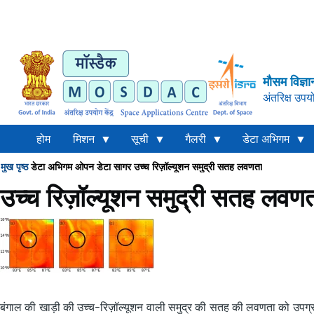
मौसम विज्ञा
अंतरिक्ष उपयो
होम
मिशन
सूची
गैलरी
डेटा अभिगम
मुख पृष्ठ
डेटा अभिगम
ओपन डेटा
सागर
उच्च रिज़ॉल्यूशन समुद्री सतह लवणता
Breadcrumb
उच्च रिज़ॉल्यूशन समुद्री सतह लवण
बंगाल की खाड़ी की उच्च-रिज़ॉल्यूशन वाली समुद्र की सतह की लवणता को उपग्रह 