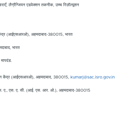
एँ, लैग्रैन्जियन एडवेक्शन तकनीक, उच्च रिज़ॉल्यूशन
ोग केंद्र (आईएसआरओ), अहमदाबाद-380015, भारत
हमदाबाद, भारत
य मापदंड.
रयोग केंद्र (आईएसआरओ), अहमदाबाद, 380015,
kumarj@sac.isro.gov.in
. एस. ए., एस. ए. सी. (आई. एस. आर. ओ.), अहमदाबाद-380015