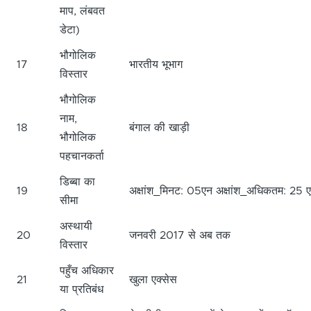
माप, लंबवत
डेटा)
भौगोलिक
17
भारतीय भूभाग
विस्तार
भौगोलिक
नाम,
18
बंगाल की खाड़ी
भौगोलिक
पहचानकर्ता
डिब्बा का
19
अक्षांश_मिनट: 05एन अक्षांश_अधिकतम: 25 
सीमा
अस्थायी
20
जनवरी 2017 से अब तक
विस्तार
पहुँच अधिकार
21
खुला एक्सेस
या प्रतिबंध