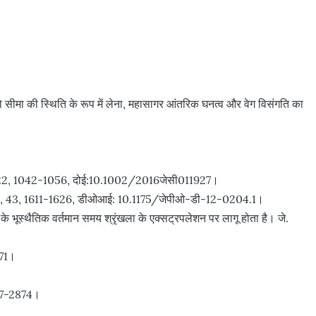
मा की स्थिति के रूप में लेना, महासागर आंतरिक घनत्व और वेग विसंगति का
न्स, 122, 1042-1056, दोई:10.1002/2016जेसी011927।
शनोग्र।, 43, 1611-1626, डीओआई: 10.1175/जेपीओ-डी-12-0204.1।
स्थैतिक वर्तमान समय श्रृंखला के एक्सट्रपलेशन पर लागू होता है। जे.
571।
857-2874।