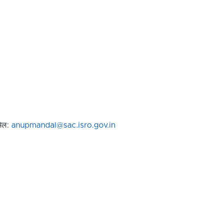
मेल:
anupmandal@sac.isro.gov.in