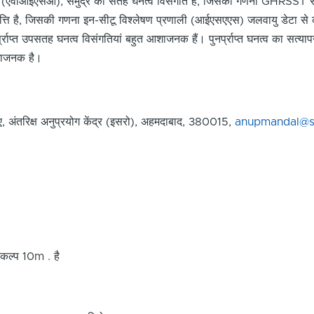
ति (एवीआईएसओ), समुद्र की सतह घनत्व विसंगति हैं; जिसकी गणना GHRSS
्ति है, जिसकी गणना इन-सीटू विश्लेषण प्रणाली (आईएसएएस) जलवायु डेटा से की 
्राप्त उपसतह घनत्व विसंगतियां बहुत आशाजनक हैं। पुनर्प्राप्त घनत्व का स
ाजनक है।
ंतरिक्ष अनुप्रयोग केंद्र (इसरो), अहमदाबाद, 380015,
anupmandal@sa
कल्प 10m . है