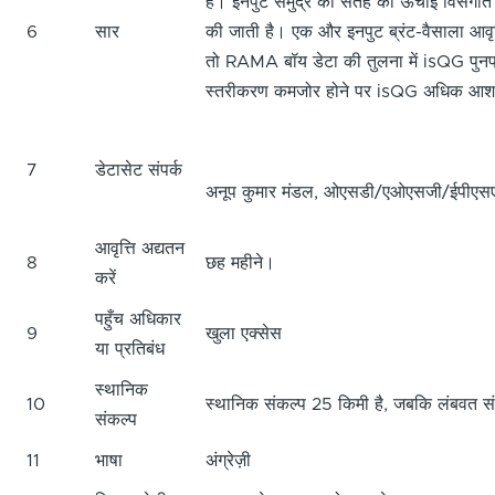
है। इनपुट समुद्र की सतह की ऊंचाई विसंग
6
सार
की जाती है। एक और इनपुट ब्रंट-वैसाला आवृत
तो RAMA बॉय डेटा की तुलना में isQG पुनर्प
स्तरीकरण कमजोर होने पर isQG अधिक आश
7
डेटासेट संपर्क
अनूप कुमार मंडल, ओएसडी/एओएसजी/ईपीएसए, अ
आवृत्ति अद्यतन
8
छह महीने।
करें
पहुँच अधिकार
9
खुला एक्सेस
या प्रतिबंध
स्थानिक
10
स्थानिक संकल्प 25 किमी है, जबकि लंबवत सं
संकल्प
11
भाषा
अंग्रेज़ी