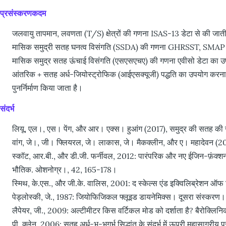
प्रसंस्करणकदम
जलवायु तापमान, लवणता (T/S) क्षेत्रों की गणना ISAS-13 डेटा से की जाती
मासिक समुद्री सतह घनत्व विसंगति (SSDA) की गणना GHRSST, SMAP औ
मासिक समुद्र सतह ऊंचाई विसंगति (एसएसएचए) की गणना एवीसो डेटा का उ
आंतरिक + सतह अर्ध-जियोस्ट्रोफिक (आईएसक्यूजी) पद्धति का उपयोग करना,
पुनर्निर्माण किया जाता है।
संदर्भ
लियू, एल।, एस। पेंग, और आर। एक्स। हुआंग (2017), समुद्र की सतह की 
वांग, जे।, जी। फ्लियरल, जे। लाकास, जे। मैकक्लीन, और ए। महादेवन (
स्कॉट, आर.बी., और डी.जी. फर्नीवल, 2012: पारंपरिक और नए ईजिन-फ़ंक्शन
भौतिक. ओशनोग्र।, 42, 165-178।
स्मिथ, के.एस., और जी.के. वालिस, 2001: द स्केल्स एंड इक्विलिब्रेशन
पेड्लोस्की, जे., 1987: जियोफिजिकल फ्लूइड डायनेमिक्स। दूसरा संस्करण। स
लैपेयर, जी., 2009: अल्टीमीटर किस वर्टिकल मोड को दर्शाता है? बैरोक
पी. क्लेन, 2006: सतह अर्ध-भू-भूगर्भ सिद्धांत के संदर्भ में ऊपरी महासा