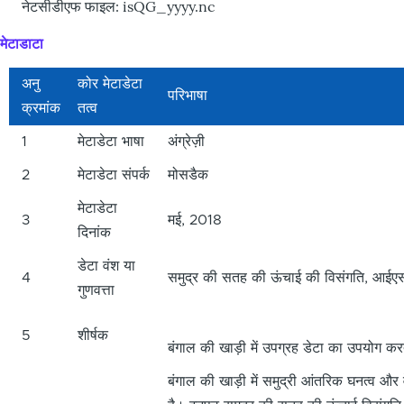
नेटसीडीएफ फाइल: isQG_yyyy.nc
मेटाडाटा
अनु
कोर मेटाडेटा
परिभाषा
क्रमांक
तत्व
1
मेटाडेटा भाषा
अंग्रेज़ी
2
मेटाडेटा संपर्क
मोसडैक
मेटाडेटा
3
मई, 2018
दिनांक
डेटा वंश या
4
समुद्र की सतह की ऊंचाई की विसंगति, आईएसक्
गुणवत्ता
5
शीर्षक
बंगाल की खाड़ी में उपग्रह डेटा का उपयोग करते
बंगाल की खाड़ी में समुद्री आंतरिक घनत्व औ