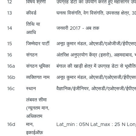
12
विषय श्रेणी
उपग्रह डेटा का उपयोग करते हुए महासागर उप
13
कीवर्ड
घनत्व विसंगति, वेग विसंगति, उपसतह क्षेत्र, 3
तिथि या
14
जनवरी 2017 - अब तक
अवधि
15
जिम्मेदार पार्टी
अनूप कुमार मंडल, ओएसडी/एओजीजी/ईपीएसए, अ
16
संगठन
अंतरिक्ष अनुप्रयोग केंद्र (इसरो), अहमदाबाद, 
16a
संगठन भूमिका
बंगाल की खाड़ी क्षेत्र में उपग्रह डेटा से भूभौ
16b
व्यक्तिगत नाम
अनूप कुमार मंडल, ओएसडी/एओएसजी/ईपीएसए
16c
स्थान
वैज्ञानिक/इंजीनियर, ओएसडी/एओएसजी/ईपीए
लंबवत सीमा
(न्यूनतम मान,
अधिकतम
16d
मान,
Lat_min : 05N Lat_max : 25 N Lo
इकाईऑफ़