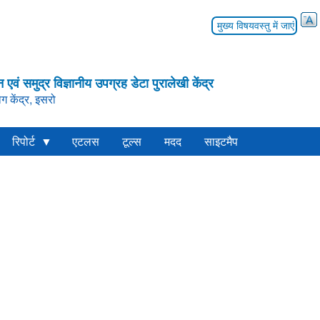
मुख्य विषयवस्तु में जाएं
न एवं समुद्र विज्ञानीय उपग्रह डेटा पुरालेखी केंद्र
ग केंद्र, इसरो
रिपोर्ट
एटलस
टूल्स
मदद
साइटमैप