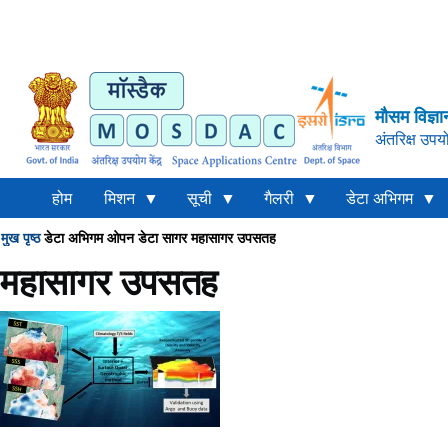
मौसम विज्ञा
अंतरिक्ष उपयो
होम
मिशन
सूची
गैलरी
डेटा अभिगम
मुख पृष्ठ
डेटा अभिगम
ओपन डेटा
सागर
महासागर उपसतह
Breadcrumb
महासागर उपसतह