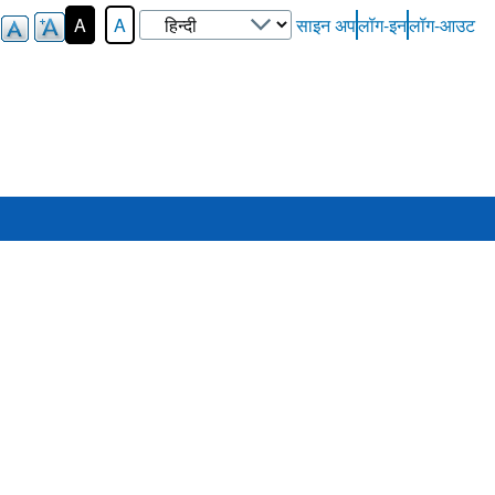
Select
A
A
साइन अप
लॉग-इन
लॉग-आउट
User-
your
Login-
language
Menu